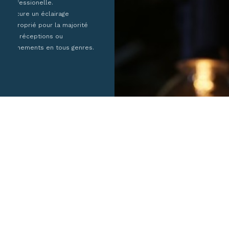
professionelle.
Procure un éclairage
approprié pour la majorité
des réceptions ou
évènements en tous genres.