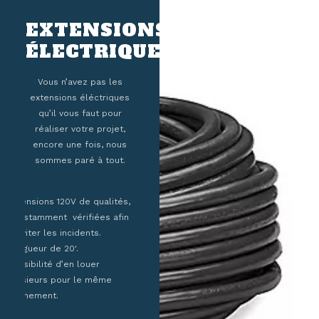
EXTENSIONS
ÉLECTRIQUES
Vous n’avez pas les
extensions éléctriques
qu’il vous faut pour
réaliser votre projet,
encore une fois, nous
sommes paré à tout.
Extensions 120V de qualités,
constamment vérifiées afin
d’éviter les incidents.
Longueur de 20′.
Possibilité d’en louer
plusieurs pour le même
évènement.